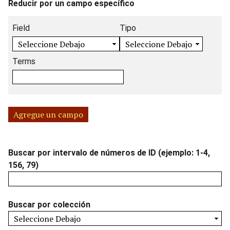
Reducir por un campo específico
i
u
C
T
T
E
n
m
a
i
é
n
Field
Tipo
c
b
m
p
r
s
i
e
p
o
m
a
p
r
Terms
o
d
i
m
a
o
d
e
n
b
l
f
e
b
o
l
r
b
ú
s
a
o
ú
s
d
d
Agregue un campo
w
s
q
e
o
s
q
u
b
r
i
u
e
ú
d
Buscar por intervalo de números de ID (ejemplo: 1-4,
n
e
d
s
e
156, 79)
"
d
a
q
B
R
a
u
ú
e
e
s
Buscar por colección
d
d
q
u
a
u