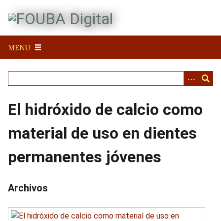
S
a
l
t
MENU
a
r
a
l
c
El hidróxido de calcio como
o
n
material de uso en dientes
t
e
permanentes jóvenes
n
i
d
Archivos
o
p
r