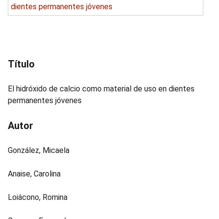
i
n
c
i
p
Título
a
l
El hidróxido de calcio como material de uso en dientes
permanentes jóvenes
Autor
González, Micaela
Anaise, Carolina
Loiácono, Romina