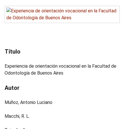
i
n
c
i
p
a
l
Título
Experiencia de orientación vocacional en la Facultad de
Odontología de Buenos Aires
Autor
Muñoz, Antonio Luciano
Macchi, R. L.