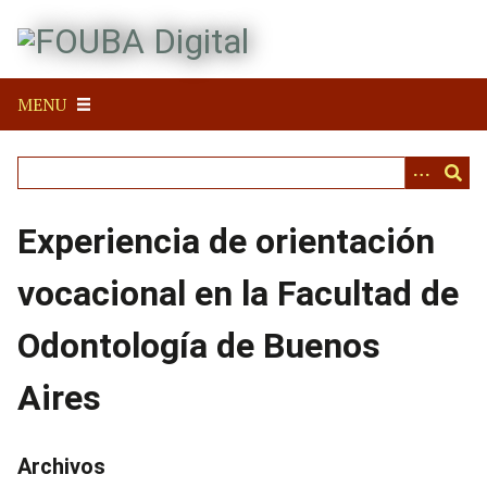
S
a
l
t
MENU
a
r
a
l
c
Experiencia de orientación
o
n
vocacional en la Facultad de
t
e
Odontología de Buenos
n
i
Aires
d
o
p
Archivos
r