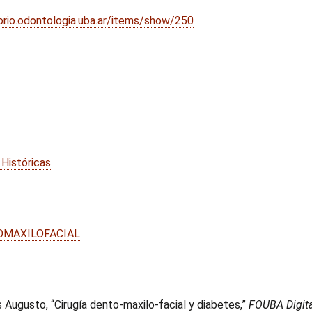
torio.odontologia.uba.ar/items/show/250
 Históricas
OMAXILOFACIAL
s Augusto, “Cirugía dento-maxilo-facial y diabetes,”
FOUBA Digita