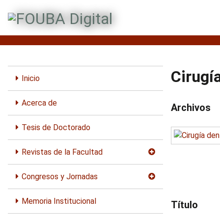
S
a
l
t
a
r
Cirugí
a
Inicio
l
c
Acerca de
Archivos
o
n
Tesis de Doctorado
t
e
Revistas de la Facultad
n
i
Congresos y Jornadas
d
o
Memoria Institucional
Título
p
r