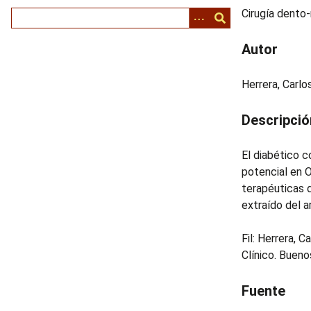
i
Cirugía dento-
n
c
Autor
i
p
Herrera, Carl
a
l
Descripció
El diabético 
potencial en 
terapéuticas d
extraído del a
Fil: Herrera, 
Clínico. Bueno
Fuente