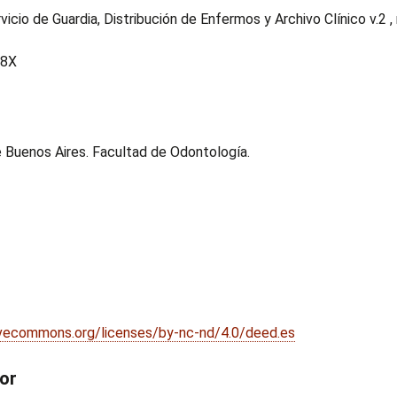
vicio de Guardia, Distribución de Enfermos y Archivo Clínico v.2 ,
28X
e Buenos Aires. Facultad de Odontología.
ivecommons.org/licenses/by-nc-nd/4.0/deed.es
dor