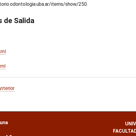
itorio.odontologia.uba.ar/items/show/250
.
 de Salida
xml
xml
nterior
 una
UNI
FACULTA