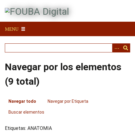
S
a
l
t
MENU
a
r
a
l
c
Navegar por los elementos
o
n
(9 total)
t
e
n
Navegar todo
Navegar por Etiqueta
i
d
Buscar elementos
o
p
Etiquetas: ANATOMIA
r