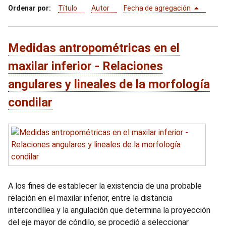
Ordenar por:
Título
Autor
Fecha de agregación
i
n
c
i
Medidas antropométricas en el
p
maxilar inferior - Relaciones
a
l
angulares y lineales de la morfología
condilar
A los fines de establecer la existencia de una probable
relación en el maxilar inferior, entre la distancia
intercondílea y la angulación que determina la proyección
del eje mayor de cóndilo, se procedió a seleccionar