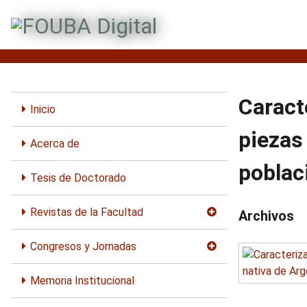
S
a
l
t
a
r
Caract
a
Inicio
l
piezas
c
Acerca de
o
poblac
n
Tesis de Doctorado
t
e
Revistas de la Facultad
Archivos
n
i
Congresos y Jornadas
d
o
Memoria Institucional
p
r