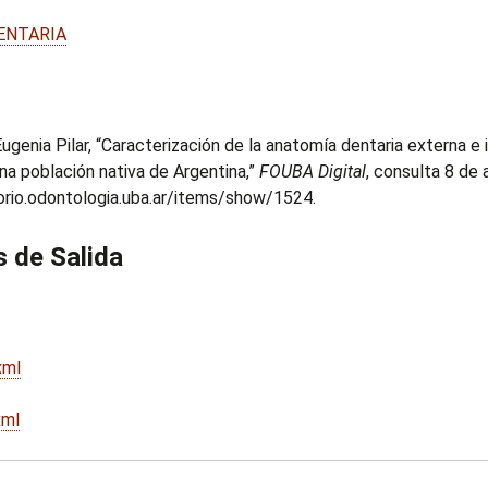
ENTARIA
 Eugenia Pilar, “Caracterización de la anatomía dentaria externa
na población nativa de Argentina,”
FOUBA Digital
, consulta 8 de
torio.odontologia.uba.ar/items/show/1524
.
 de Salida
xml
xml