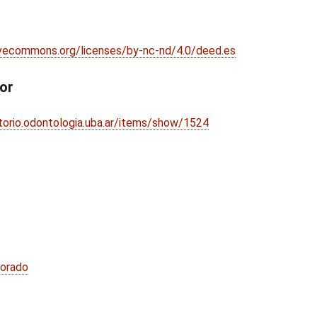
ivecommons.org/licenses/by-nc-nd/4.0/deed.es
dor
itorio.odontologia.uba.ar/items/show/1524
torado