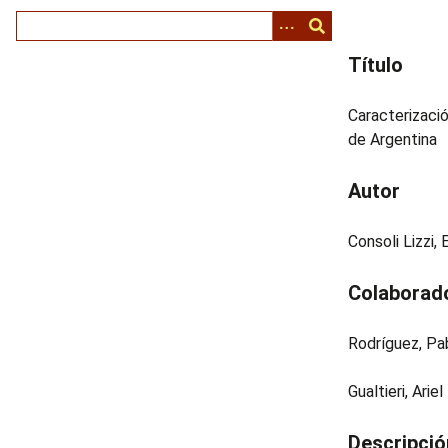
i
n
Título
c
i
p
Caracterizaci
a
de Argentina
l
Autor
Consoli Lizzi, 
Colaborad
Rodríguez, Pab
Gualtieri, Ariel
Descripció