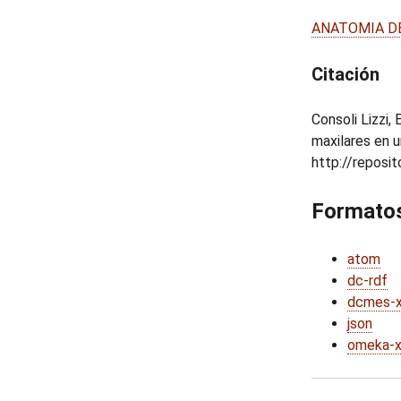
ANATOMIA D
Citación
Consoli Lizzi,
maxilares en u
http://reposi
Formatos
atom
dc-rdf
dcmes-
json
omeka-