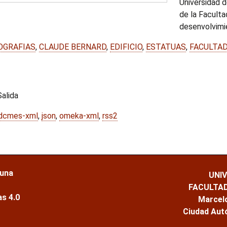
Universidad d
de la Faculta
desenvolvimie
OGRAFIAS
,
CLAUDE BERNARD
,
EDIFICIO
,
ESTATUAS
,
FACULTAD
alida
dcmes-xml
,
json
,
omeka-xml
,
rss2
 una
UNI
FACULTA
s 4.0
Marcelo
Ciudad Aut