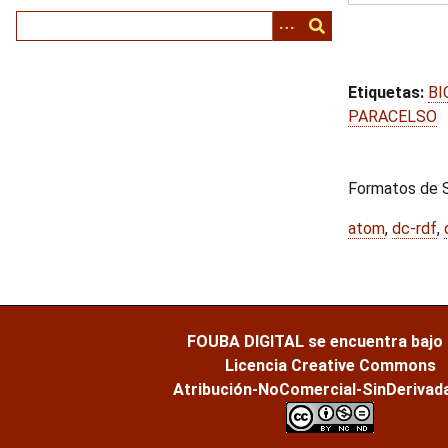
i
n
c
i
Etiquetas:
BI
p
PARACELSO
a
l
Formatos de S
atom
,
dc-rdf
,
FOUBA DIGITAL
se encuentra bajo
Licencia Creative Commons
Atribución-NoComercial-SinDerivada