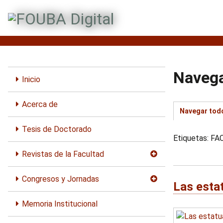
S
a
l
t
a
r
Navega
a
Inicio
l
c
Acerca de
Navegar tod
o
n
Tesis de Doctorado
t
Etiquetas: F
e
Revistas de la Facultad
n
i
Congresos y Jornadas
d
Las esta
o
Memoria Institucional
p
r