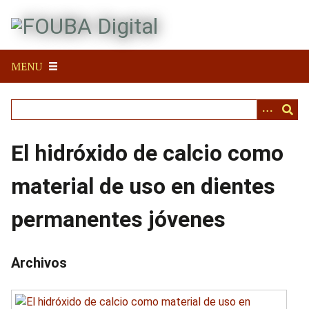
S
a
l
t
MENU
a
r
a
l
c
El hidróxido de calcio como
o
n
material de uso en dientes
t
e
permanentes jóvenes
n
i
d
Archivos
o
p
r