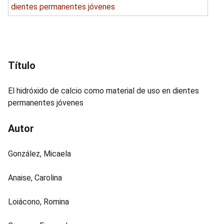
i
n
c
i
p
Título
a
l
El hidróxido de calcio como material de uso en dientes
permanentes jóvenes
Autor
González, Micaela
Anaise, Carolina
Loiácono, Romina