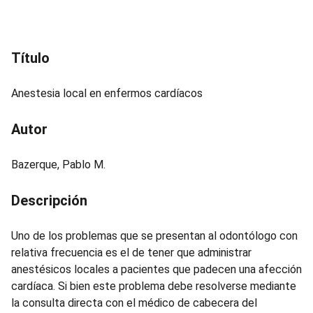
i
n
c
Título
i
p
Anestesia local en enfermos cardíacos
a
l
Autor
Bazerque, Pablo M.
Descripción
Uno de los problemas que se presentan al odontólogo con
relativa frecuencia es el de tener que administrar
anestésicos locales a pacientes que padecen una afección
cardíaca. Si bien este problema debe resolverse mediante
la consulta directa con el médico de cabecera del