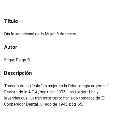
i
n
c
Título
i
p
Día Internacional de la Mujer: 8 de marzo
a
l
Autor
Bagur, Diego B.
Descripción
Tomado del artículo "La mujer en la Odontología argentina".
Revista de la A.O.A., sept dic. 1976. Las fotografías y
leyendas que ilustran este texto han sido tomadas de El
Cooperador Dental, jul-ago de 1945, pág. 65.