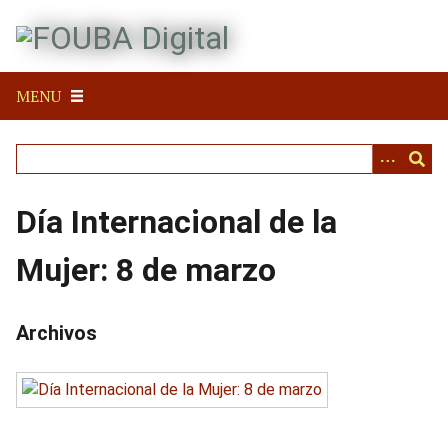
S
a
l
t
MENU
a
r
a
l
c
Día Internacional de la
o
n
Mujer: 8 de marzo
t
e
n
Archivos
i
d
o
p
r